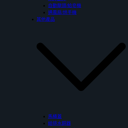
自動龍頭/給皂機
通風扇/烘手機
其他產品
馬桶蓋
給排水銅器