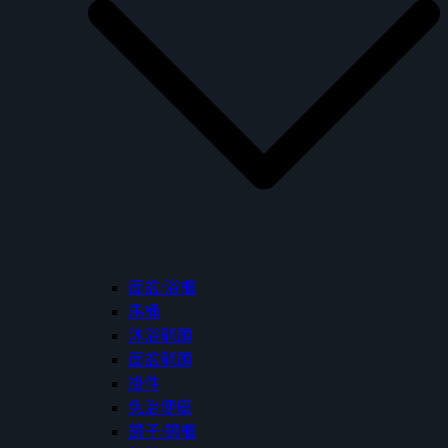
面盆/浴櫃
馬桶
沐浴龍頭
面盆龍頭
掛件
免治便座
鏡子/鏡櫃