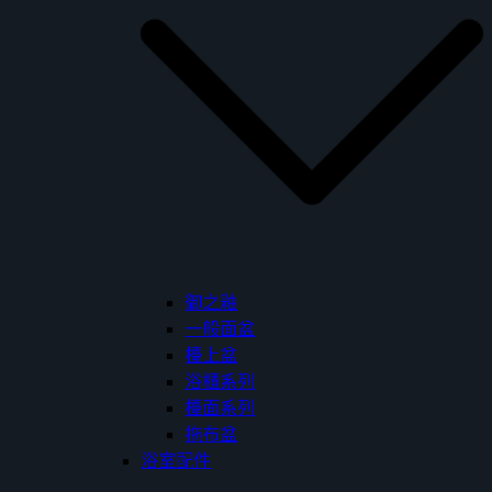
御之釉
一般面盆
檯上盆
浴櫃系列
檯面系列
拖布盆
浴室配件