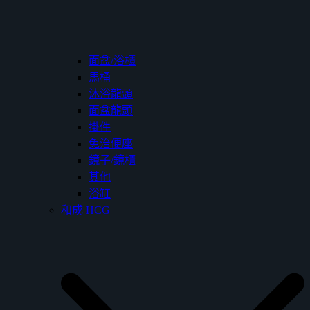
面盆/浴櫃
馬桶
沐浴龍頭
面盆龍頭
掛件
免治便座
鏡子/鏡櫃
其他
浴缸
和成 HCG