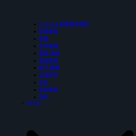
CAESAR 凱薩廚房龍頭
廚房龍頭
馬桶
沐浴龍頭
面盆/浴櫃
面盆龍頭
鏡子/鏡櫃
五金掛件
浴缸
免治便座
其他
HONG