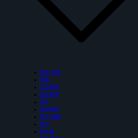
面盆/浴櫃
馬桶
沐浴龍頭
面盆龍頭
掛件
免治便座
鏡子/鏡櫃
其他
熱水器