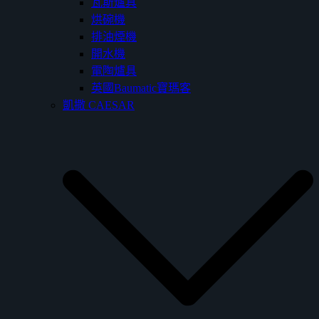
瓦斯爐具
烘碗機
排油煙機
開水機
電陶爐具
英國Baumatic寶瑪客
凱撒 CAESAR