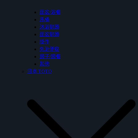
面盆/浴櫃
馬桶
沐浴龍頭
面盆龍頭
掛件
免治便座
鏡子/鏡櫃
其他
日本 TOTO