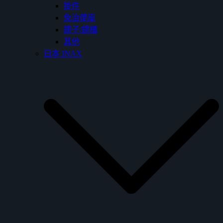
掛件
免治便座
鏡子/鏡櫃
其他
日本 INAX