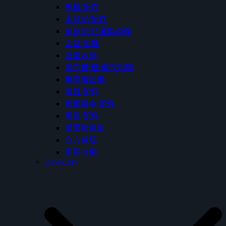
馬桶/配件
水龍頭/配件
蓮蓬頭/花灑與滑桿
面盆/浴櫃
浴室收納
洗衣槽/櫃/曬衣相關
無障礙設備
浴缸/配件
地板排水/配件
吊扇/配件
循環換氣扇
立方系統
廚房收納
Day&Day