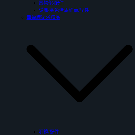
置物架/配件
暖風機/免治馬桶蓋/配件
幸福牌衛浴精品
明鏡/配件