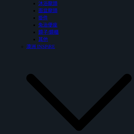
沐浴龍頭
面盆龍頭
掛件
免治便座
鏡子/鏡櫃
其他
澳洲 INSPiRE