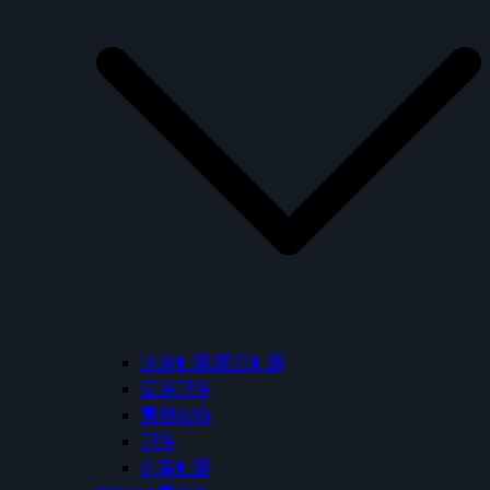
沐浴龍頭/面盆龍頭
衛浴配件
置物收納
配件
廚房龍頭