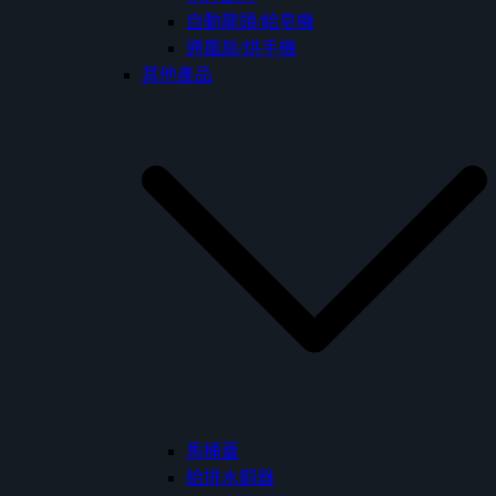
自動龍頭/給皂機
通風扇/烘手機
其他產品
馬桶蓋
給排水銅器