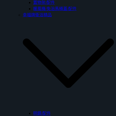
置物架/配件
暖風機/免治馬桶蓋/配件
幸福牌衛浴精品
明鏡/配件