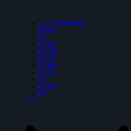
CAESAR 凱薩廚房龍頭
廚房龍頭
馬桶
沐浴龍頭
面盆/浴櫃
面盆龍頭
鏡子/鏡櫃
五金掛件
浴缸
免治便座
其他
HONG