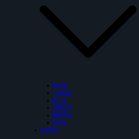
御之釉
一般面盆
檯上盆
浴櫃系列
檯面系列
拖布盆
浴室配件