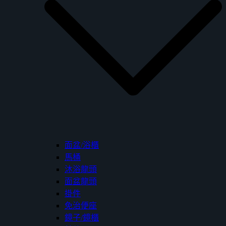
面盆/浴櫃
馬桶
沐浴龍頭
面盆龍頭
掛件
免治便座
鏡子/鏡櫃