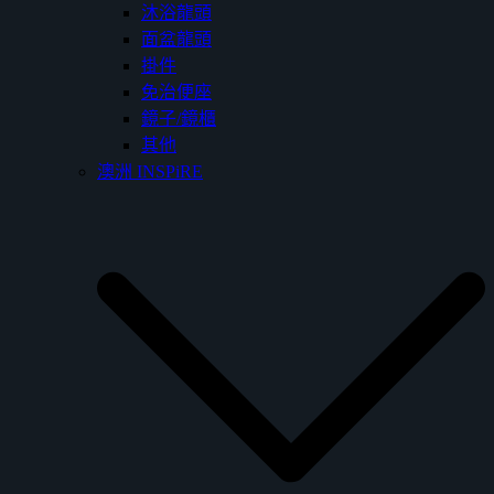
沐浴龍頭
面盆龍頭
掛件
免治便座
鏡子/鏡櫃
其他
澳洲 INSPiRE