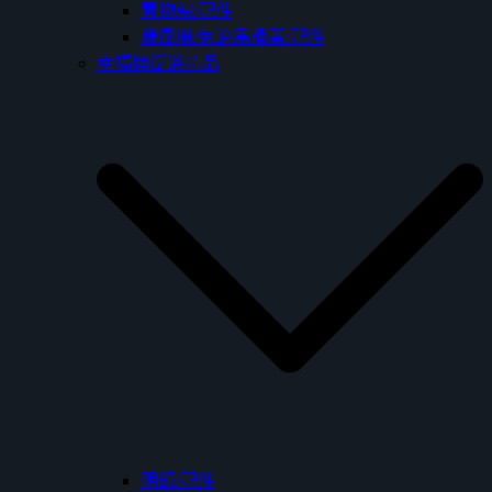
置物架/配件
暖風機/免治馬桶蓋/配件
幸福牌衛浴精品
明鏡/配件