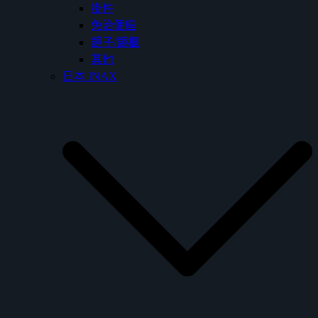
掛件
免治便座
鏡子/鏡櫃
其他
日本 INAX