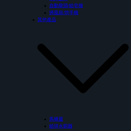
自動龍頭/給皂機
通風扇/烘手機
其他產品
馬桶蓋
給排水銅器