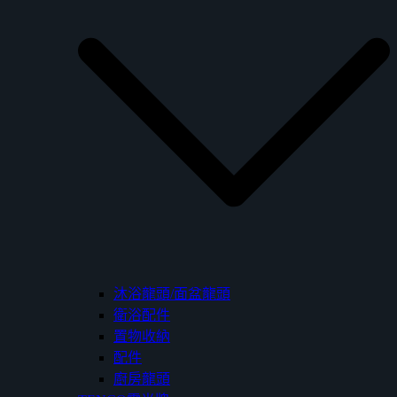
沐浴龍頭/面盆龍頭
衛浴配件
置物收納
配件
廚房龍頭