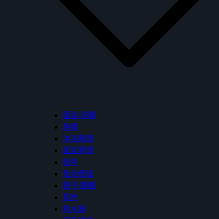
面盆/浴櫃
馬桶
沐浴龍頭
面盆龍頭
掛件
免治便座
鏡子/鏡櫃
其他
熱水器