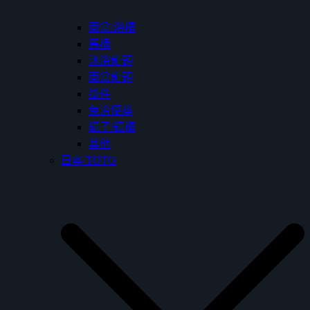
面盆/浴櫃
馬桶
沐浴龍頭
面盆龍頭
掛件
免治便座
鏡子/鏡櫃
其他
日本 TOTO