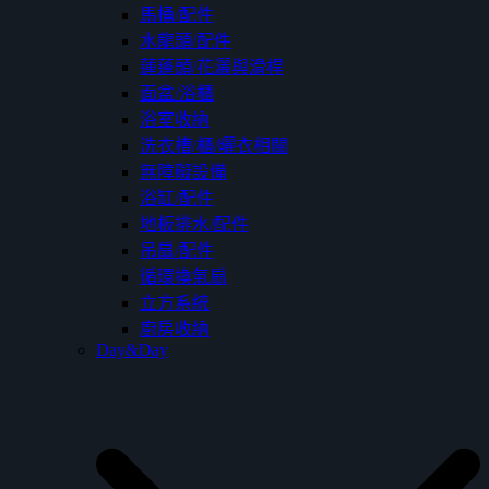
馬桶/配件
水龍頭/配件
蓮蓬頭/花灑與滑桿
面盆/浴櫃
浴室收納
洗衣槽/櫃/曬衣相關
無障礙設備
浴缸/配件
地板排水/配件
吊扇/配件
循環換氣扇
立方系統
廚房收納
Day&Day