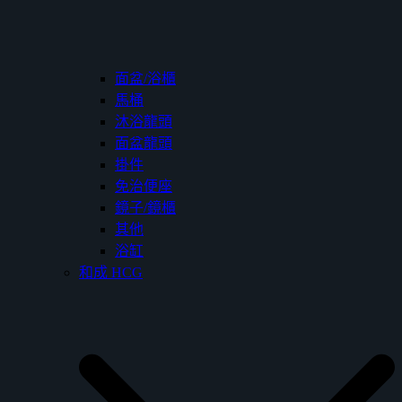
面盆/浴櫃
馬桶
沐浴龍頭
面盆龍頭
掛件
免治便座
鏡子/鏡櫃
其他
浴缸
和成 HCG