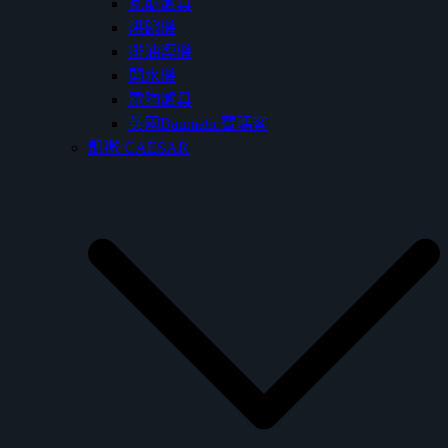
瓦斯爐具
烘碗機
排油煙機
開水機
電陶爐具
英國Baumatic寶瑪客
凱撒 CAESAR