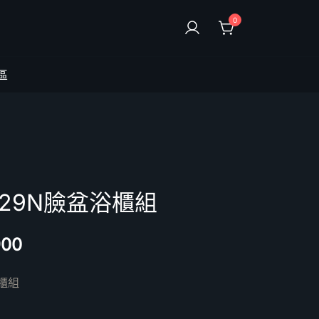
0
區
4129N臉盆浴櫃組
900
浴櫃組