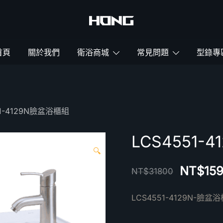
鴻暻衛浴
首頁
關於我們
衛浴商城
常見問題
型錄專
51-4129N臉盆浴櫃組
LCS4551-
🔍
NT$
15
NT$
31800
LCS4551-4129N-臉盆