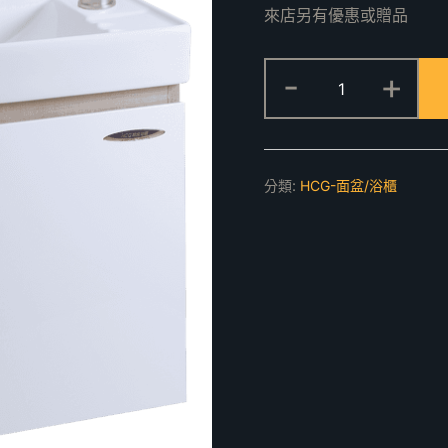
來店另有優惠或贈品
LCS4551-
-
+
4129N
臉
盆
浴
分類:
HCG-面盆/浴櫃
櫃
組
數
量