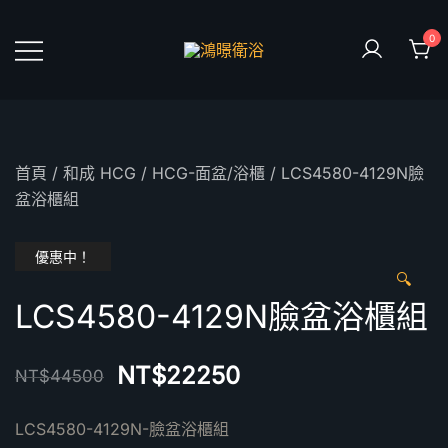
Skip
to
0
content
鴻暻衛浴
首頁
/
和成 HCG
/
HCG-面盆/浴櫃
/ LCS4580-4129N臉
盆浴櫃組
優惠中！
🔍
LCS4580-4129N臉盆浴櫃組
NT$
22250
NT$
44500
LCS4580-4129N-臉盆浴櫃組