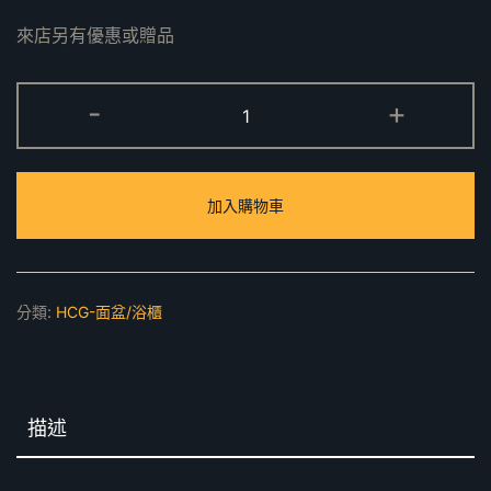
來店另有優惠或贈品
LCS4580-
-
+
4129N
臉
盆
加入購物車
浴
櫃
組
數
分類:
HCG-面盆/浴櫃
量
描述