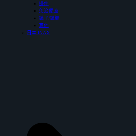
掛件
免治便座
鏡子/鏡櫃
其他
日本 INAX