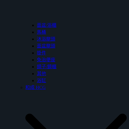
面盆/浴櫃
馬桶
沐浴龍頭
面盆龍頭
掛件
免治便座
鏡子/鏡櫃
其他
浴缸
和成 HCG