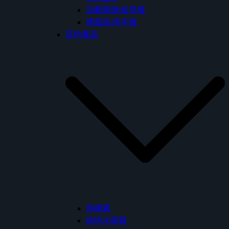
自動龍頭/給皂機
通風扇/烘手機
其他產品
馬桶蓋
給排水銅器