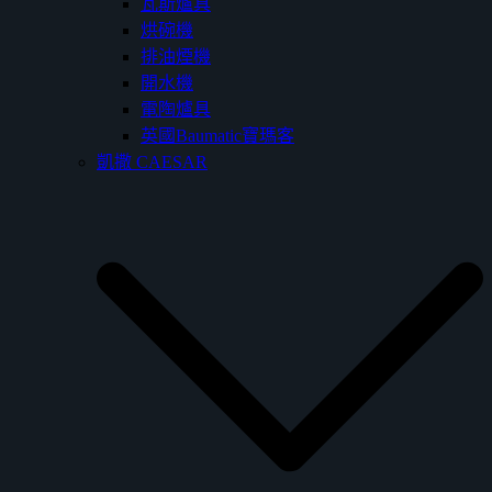
瓦斯爐具
烘碗機
排油煙機
開水機
電陶爐具
英國Baumatic寶瑪客
凱撒 CAESAR