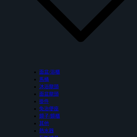
面盆/浴櫃
馬桶
沐浴龍頭
面盆龍頭
掛件
免治便座
鏡子/鏡櫃
其他
熱水器