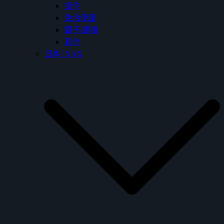
掛件
免治便座
鏡子/鏡櫃
其他
日本 INAX