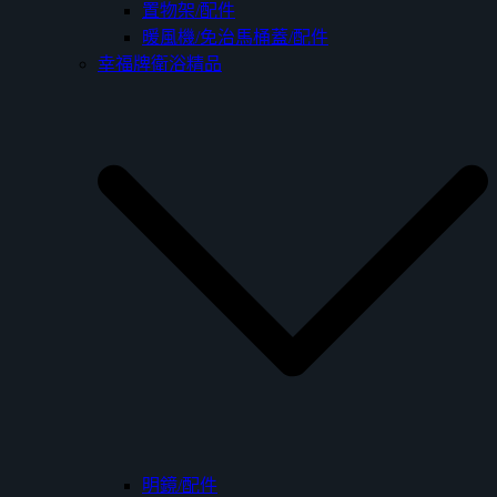
置物架/配件
暖風機/免治馬桶蓋/配件
幸福牌衛浴精品
明鏡/配件