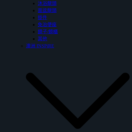
沐浴龍頭
面盆龍頭
掛件
免治便座
鏡子/鏡櫃
其他
澳洲 INSPiRE