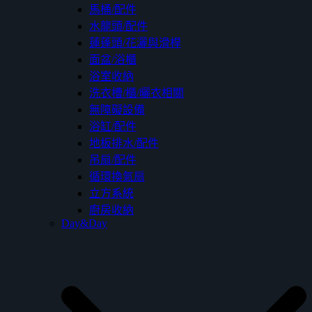
馬桶/配件
水龍頭/配件
蓮蓬頭/花灑與滑桿
面盆/浴櫃
浴室收納
洗衣槽/櫃/曬衣相關
無障礙設備
浴缸/配件
地板排水/配件
吊扇/配件
循環換氣扇
立方系統
廚房收納
Day&Day