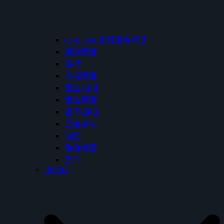
CAESAR 凱薩廚房龍頭
廚房龍頭
馬桶
沐浴龍頭
面盆/浴櫃
面盆龍頭
鏡子/鏡櫃
五金掛件
浴缸
免治便座
其他
HONG