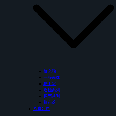
御之釉
一般面盆
檯上盆
浴櫃系列
檯面系列
拖布盆
浴室配件