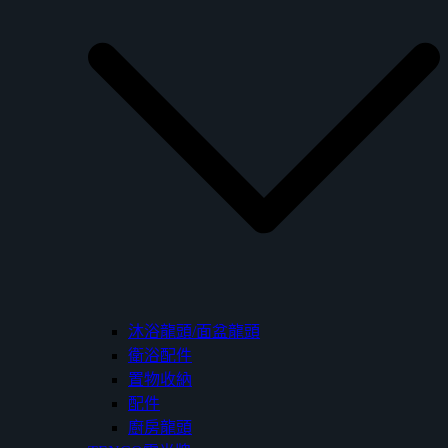
沐浴龍頭/面盆龍頭
衛浴配件
置物收納
配件
廚房龍頭