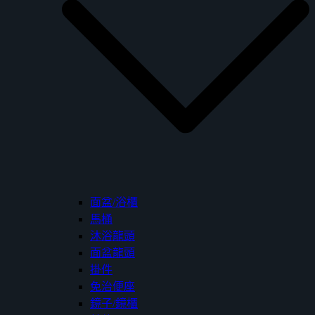
面盆/浴櫃
馬桶
沐浴龍頭
面盆龍頭
掛件
免治便座
鏡子/鏡櫃