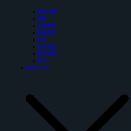
面盆/浴櫃
馬桶
沐浴龍頭
面盆龍頭
掛件
免治便座
鏡子/鏡櫃
其他
日本 TOTO