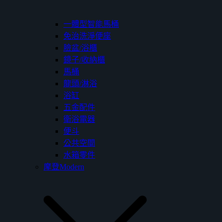
一體型智能馬桶
免治洗淨便座
臉盆/浴櫃
鏡子/收納櫃
馬桶
龍頭/淋浴
浴缸
五金配件
衛浴電器
便斗
公共空間
水箱零件
摩登Modern