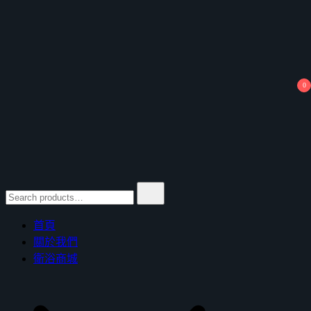
Skip
to
content
0
Search
for:
鴻暻衛浴
首頁
關於我們
衛浴商城