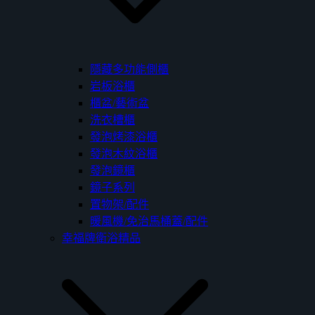
隱藏多功能側櫃
岩板浴櫃
櫃盆/藝術盆
洗衣槽櫃
發泡烤漆浴櫃
發泡木紋浴櫃
發泡鏡櫃
鏡子系列
置物架/配件
暖風機/免治馬桶蓋/配件
幸福牌衛浴精品