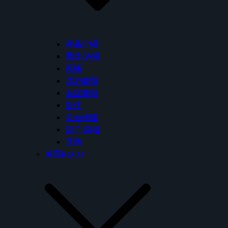
產品介紹
面盆/浴櫃
馬桶
沐浴龍頭
面盆龍頭
掛件
免治便座
鏡子/鏡櫃
其他
美國RECO