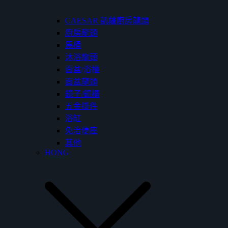
CAESAR 凱薩廚房龍頭
廚房龍頭
馬桶
沐浴龍頭
面盆/浴櫃
面盆龍頭
鏡子/鏡櫃
五金掛件
浴缸
免治便座
其他
HONG