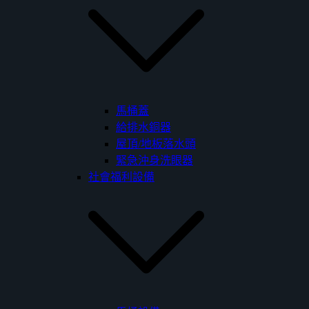
馬桶蓋
給排水銅器
屋頂/地板落水頭
緊急沖身洗眼器
社會福利設備