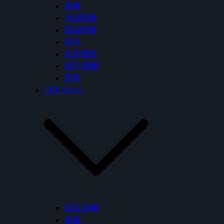
馬桶
沐浴龍頭
面盆龍頭
掛件
免治便座
鏡子/鏡櫃
其他
日本 INAX
面盆/浴櫃
馬桶