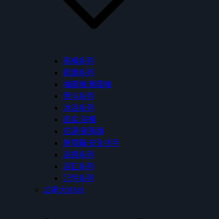
馬桶系列
龍頭系列
抽風機/暖風機
便斗系列
沐浴系列
面盆/浴櫃
花灑/蓮蓬頭
無障礙/安全扶手
浴鏡系列
浴缸系列
配件系列
加拿大H&H