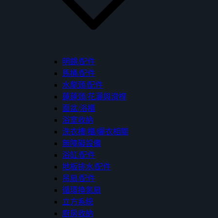
明鏡/配件
馬桶/配件
水龍頭/配件
蓮蓬頭/花灑與滑桿
面盆/浴櫃
浴室收納
洗衣槽/櫃/曬衣相關
無障礙設備
浴缸/配件
地板排水/配件
吊扇/配件
循環換氣扇
立方系統
廚房收納