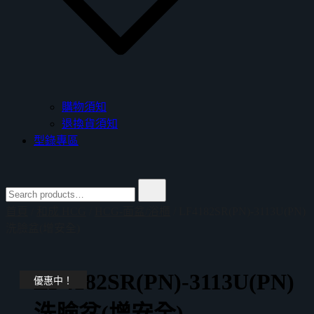
購物須知
退換貨須知
型錄專區
Search
for:
首頁
/
和成 HCG
/
HCG-面盆/浴櫃
/ LF4182SR(PN)-3113U(PN)
洗臉盆(增安全)
LF4182SR(PN)-3113U(PN)
優惠中！
洗臉盆(增安全)