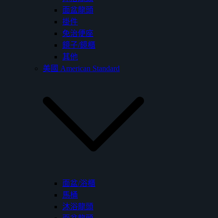
面盆龍頭
掛件
免治便座
鏡子/鏡櫃
其他
美國 American Standard
面盆/浴櫃
馬桶
沐浴龍頭