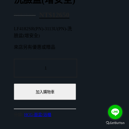
NT$
12650
NT$
25300
LF4182SR(PN)-3113U(PN)-洗
臉盆(增安全)
來店另有優惠或贈品
LF4182SR(PN)-3113U(PN)
洗
臉
盆
(增
加入購物車
安
全)
數
分類:
HCG-面盆/浴櫃
量