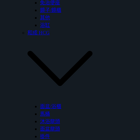
免治便座
鏡子/鏡櫃
其他
浴缸
和成 HCG
面盆/浴櫃
馬桶
沐浴龍頭
面盆龍頭
掛件