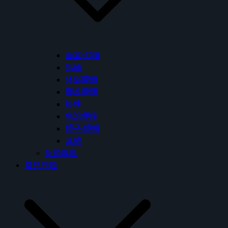
面盆/浴櫃
馬桶
沐浴龍頭
面盆龍頭
掛件
免治便座
鏡子/鏡櫃
其他
促銷專區
常見問題