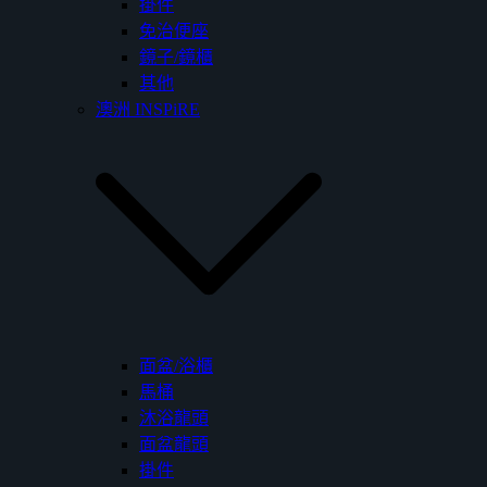
掛件
免治便座
鏡子/鏡櫃
其他
澳洲 INSPiRE
面盆/浴櫃
馬桶
沐浴龍頭
面盆龍頭
掛件