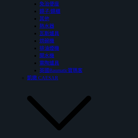
免治便座
鏡子/鏡櫃
其他
熱水器
瓦斯爐具
烘碗機
排油煙機
開水機
電陶爐具
英國Baumatic寶瑪客
凱撒 CAESAR