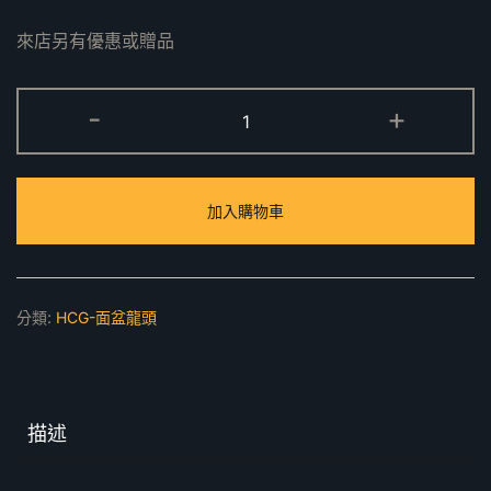
來店另有優惠或贈品
LF4330NE
-
+
臉
盆
龍
加入購物車
頭
數
量
分類:
HCG-面盆龍頭
描述