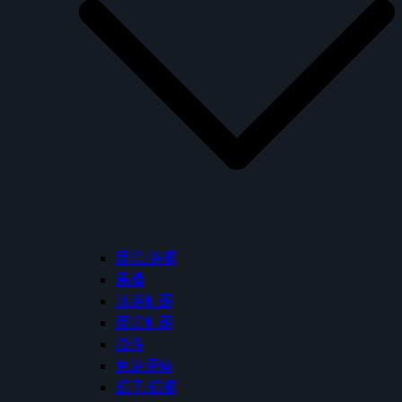
面盆/浴櫃
馬桶
沐浴龍頭
面盆龍頭
掛件
免治便座
鏡子/鏡櫃