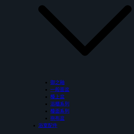
御之釉
一般面盆
檯上盆
浴櫃系列
檯面系列
拖布盆
浴室配件