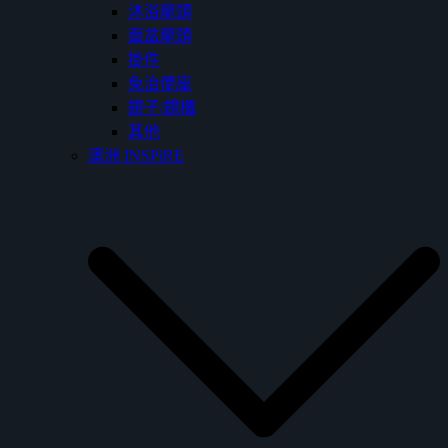
沐浴龍頭
面盆龍頭
掛件
免治便座
鏡子/鏡櫃
其他
澳洲 INSPiRE