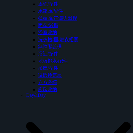
馬桶/配件
水龍頭/配件
蓮蓬頭/花灑與滑桿
面盆/浴櫃
浴室收納
洗衣槽/櫃/曬衣相關
無障礙設備
浴缸/配件
地板排水/配件
吊扇/配件
循環換氣扇
立方系統
廚房收納
Day&Day