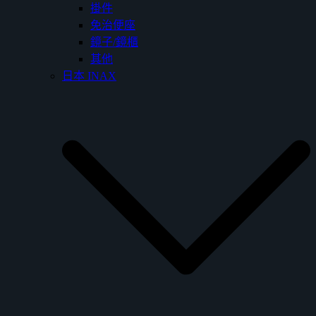
掛件
免治便座
鏡子/鏡櫃
其他
日本 INAX