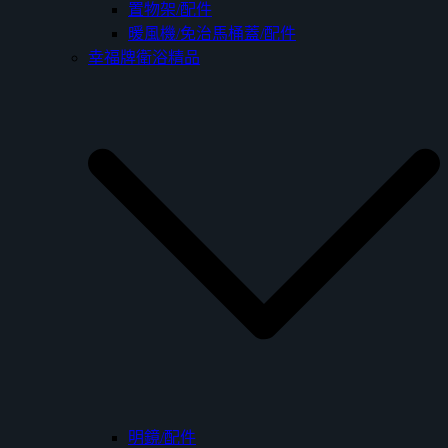
置物架/配件
暖風機/免治馬桶蓋/配件
幸福牌衛浴精品
明鏡/配件