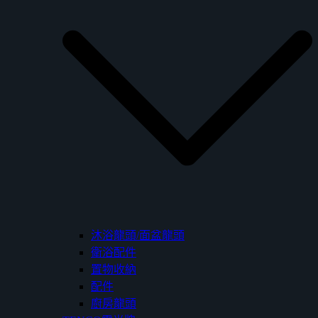
沐浴龍頭/面盆龍頭
衛浴配件
置物收納
配件
廚房龍頭