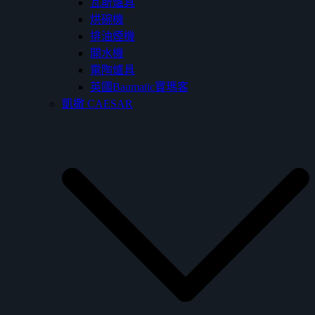
瓦斯爐具
烘碗機
排油煙機
開水機
電陶爐具
英國Baumatic寶瑪客
凱撒 CAESAR