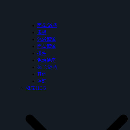
面盆/浴櫃
馬桶
沐浴龍頭
面盆龍頭
掛件
免治便座
鏡子/鏡櫃
其他
浴缸
和成 HCG