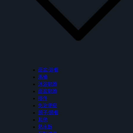
面盆/浴櫃
馬桶
沐浴龍頭
面盆龍頭
掛件
免治便座
鏡子/鏡櫃
其他
熱水器