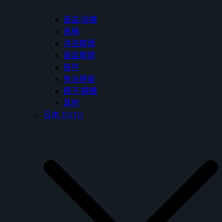
面盆/浴櫃
馬桶
沐浴龍頭
面盆龍頭
掛件
免治便座
鏡子/鏡櫃
其他
日本 TOTO