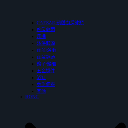
CAESAR 凱薩廚房龍頭
廚房龍頭
馬桶
沐浴龍頭
面盆/浴櫃
面盆龍頭
鏡子/鏡櫃
五金掛件
浴缸
免治便座
其他
HONG