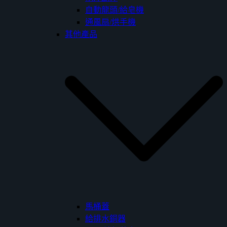
自動龍頭/給皂機
通風扇/烘手機
其他產品
馬桶蓋
給排水銅器