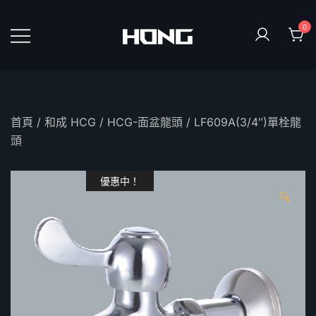
Skip
to
0
content
鴻暻衛浴
首頁
/
和成 HCG
/
HCG-面盆龍頭
/ LF609A(3/4″)單栓龍
頭
優惠中！
🔍