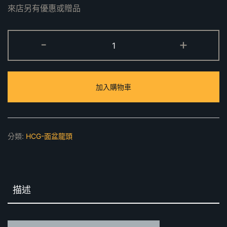
來店另有優惠或贈品
LF609A(3/4")
-
+
單
栓
龍
加入購物車
頭
數
量
分類:
HCG-面盆龍頭
描述