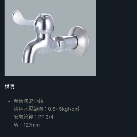
說明
精密陶瓷心軸
適用水壓範圍：0.5~5kgf/c㎡
安裝管徑：PF 3/4
W：127mm