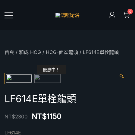
Skip
to
0
content
鴻暻衛浴
首頁
/
和成 HCG
/
HCG-面盆龍頭
/ LF614E單栓龍頭
優惠中！
🔍
LF614E單栓龍頭
NT$
1150
NT$
2300
LF614E