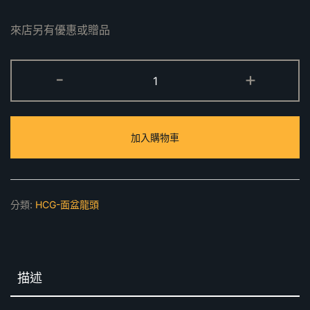
來店另有優惠或贈品
LF614E
-
+
單
栓
龍
加入購物車
頭
數
量
分類:
HCG-面盆龍頭
描述