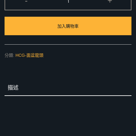
-
+
臉
盆
無
加入購物車
鉛
龍
頭
數
分類:
HCG-面盆龍頭
量
描述