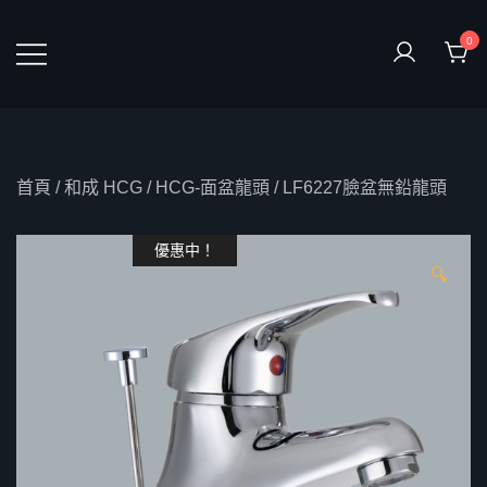
Skip
to
0
content
鴻暻衛浴
首頁
/
和成 HCG
/
HCG-面盆龍頭
/ LF6227臉盆無鉛龍頭
優惠中！
🔍