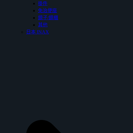
掛件
免治便座
鏡子/鏡櫃
其他
日本 INAX