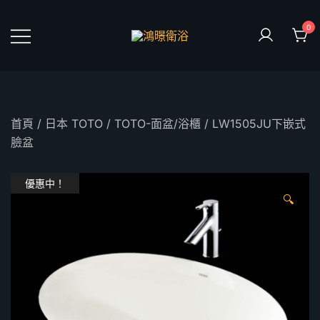
Skip
to
0
content
鴻暻衛浴
首頁
/
日本 TOTO
/
TOTO-面盆/浴櫃
/ LW1505JU下嵌式
臉盆
優惠中！
🔍