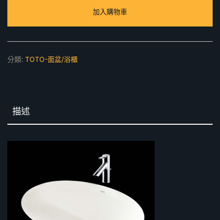
式
加入購物車
臉
盆
數
量
分類:
TOTO-面盆/浴櫃
描述