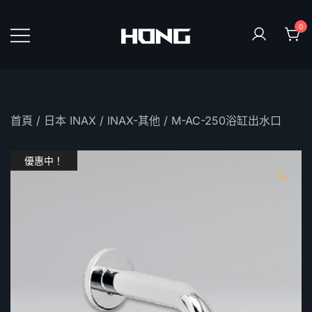
Skip
to
0
content
鴻暻衛浴
首頁
/
日本 INAX
/
INAX-其他
/ M-AC-250浴缸出水口
優惠中！
🔍