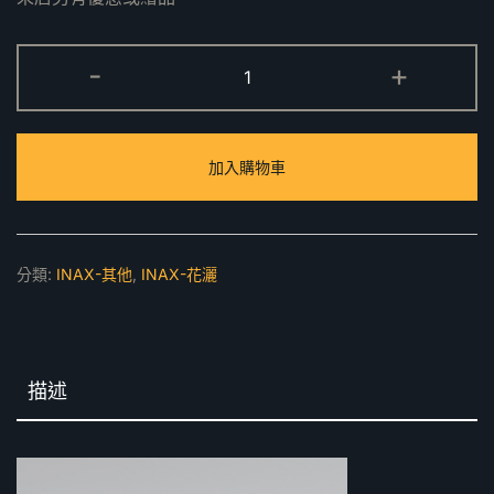
M-
-
+
AC-
250
浴
加入購物車
缸
出
水
口
分類:
INAX-其他
,
INAX-花灑
數
量
描述