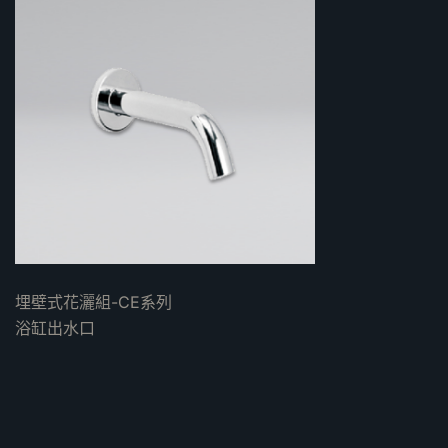
埋壁式花灑組-CE系列
浴缸出水口