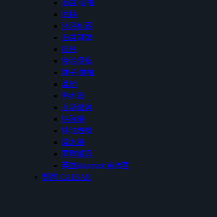
面盆/浴櫃
馬桶
沐浴龍頭
面盆龍頭
掛件
免治便座
鏡子/鏡櫃
其他
熱水器
瓦斯爐具
烘碗機
排油煙機
開水機
電陶爐具
英國Baumatic寶瑪客
凱撒 CAESAR