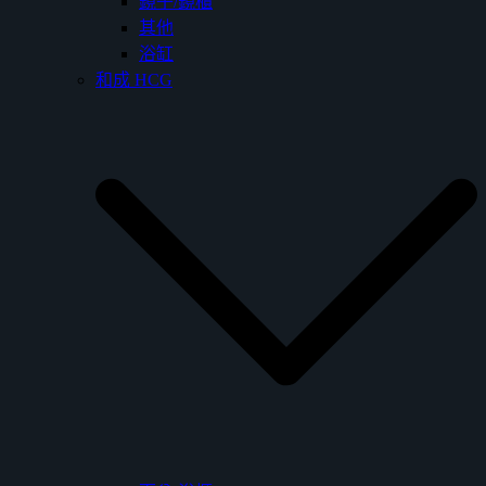
鏡子/鏡櫃
其他
浴缸
和成 HCG