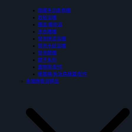
隱藏多功能側櫃
岩板浴櫃
櫃盆/藝術盆
洗衣槽櫃
發泡烤漆浴櫃
發泡木紋浴櫃
發泡鏡櫃
鏡子系列
置物架/配件
暖風機/免治馬桶蓋/配件
幸福牌衛浴精品