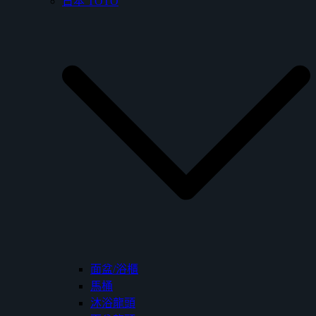
日本 TOTO
面盆/浴櫃
馬桶
沐浴龍頭