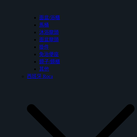
面盆/浴櫃
馬桶
沐浴龍頭
面盆龍頭
掛件
免治便座
鏡子/鏡櫃
其他
西班牙 Roca