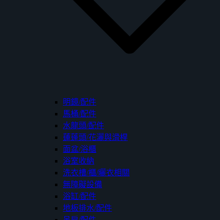
明鏡/配件
馬桶/配件
水龍頭/配件
蓮蓬頭/花灑與滑桿
面盆/浴櫃
浴室收納
洗衣槽/櫃/曬衣相關
無障礙設備
浴缸/配件
地板排水/配件
吊扇/配件