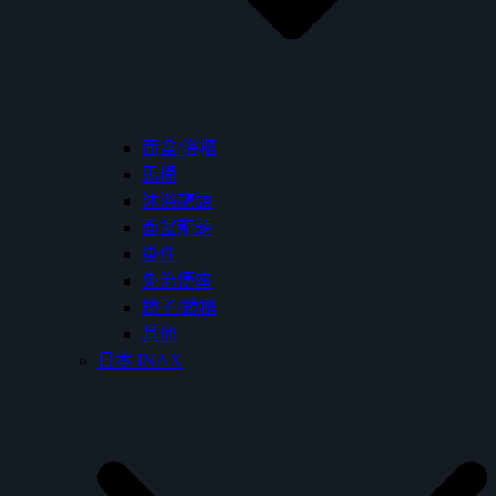
面盆/浴櫃
馬桶
沐浴龍頭
面盆龍頭
掛件
免治便座
鏡子/鏡櫃
其他
日本 INAX