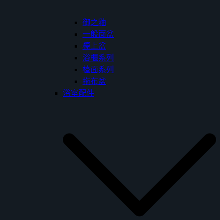
御之釉
一般面盆
檯上盆
浴櫃系列
檯面系列
拖布盆
浴室配件