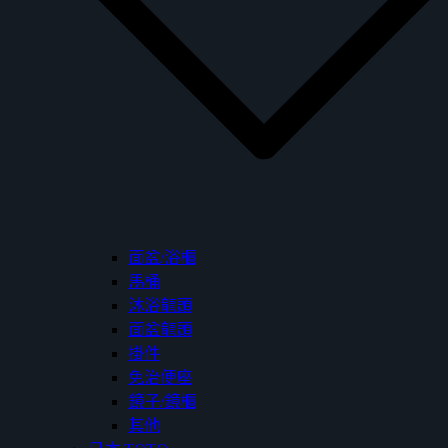
面盆/浴櫃
馬桶
沐浴龍頭
面盆龍頭
掛件
免治便座
鏡子/鏡櫃
其他