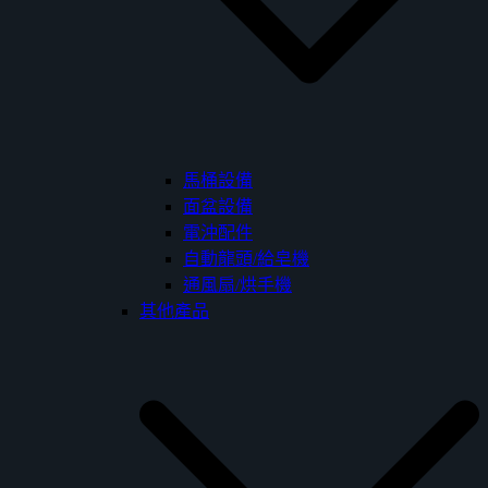
馬桶設備
面盆設備
電沖配件
自動龍頭/給皂機
通風扇/烘手機
其他產品