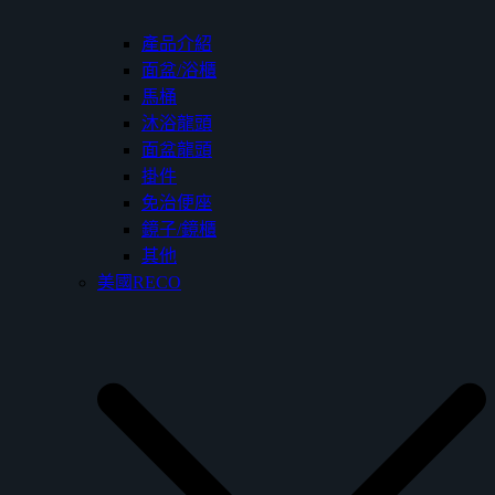
產品介紹
面盆/浴櫃
馬桶
沐浴龍頭
面盆龍頭
掛件
免治便座
鏡子/鏡櫃
其他
美國RECO