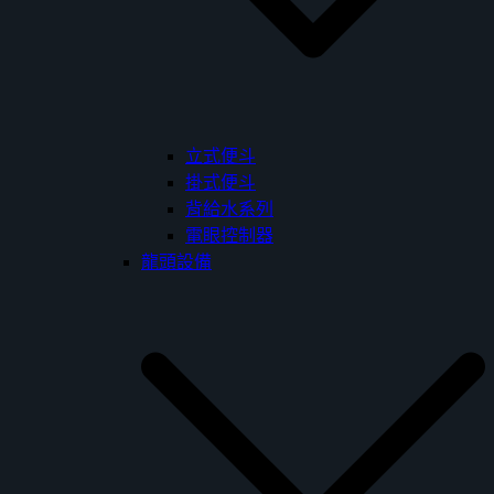
立式便斗
掛式便斗
背給水系列
電眼控制器
龍頭設備