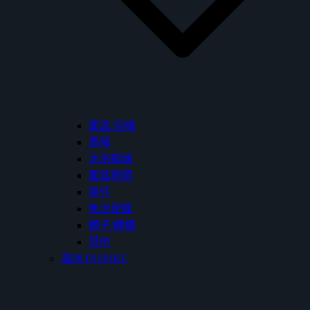
面盆/浴櫃
馬桶
沐浴龍頭
面盆龍頭
掛件
免治便座
鏡子/鏡櫃
其他
澳洲 INSPiRE