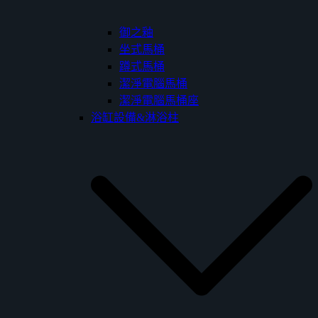
御之釉
坐式馬桶
蹲式馬桶
潔淨電腦馬桶
潔淨電腦馬桶座
浴缸設備&淋浴柱