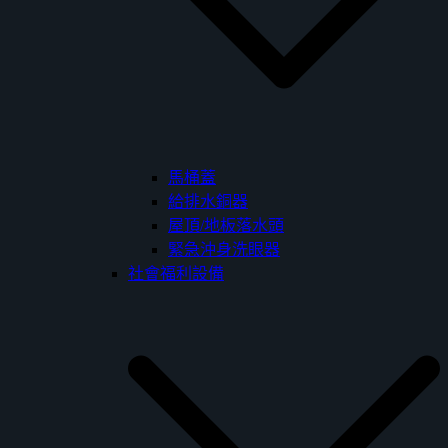
馬桶蓋
給排水銅器
屋頂/地板落水頭
緊急沖身洗眼器
社會福利設備