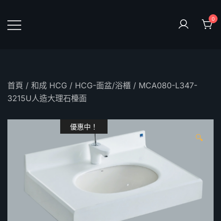
Skip
to
0
content
鴻暻衛浴
首頁
/
和成 HCG
/
HCG-面盆/浴櫃
/ MCA080-L347-
3215U人造大理石檯面
優惠中！
🔍