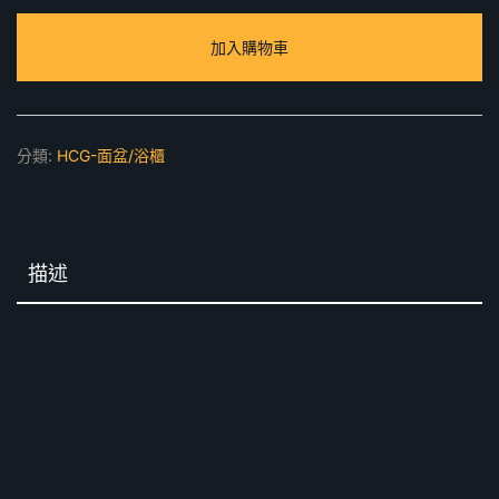
人
加入購物車
造
大
理
石
分類:
HCG-面盆/浴櫃
檯
面
數
量
描述