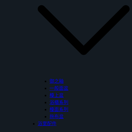
御之釉
一般面盆
檯上盆
浴櫃系列
檯面系列
拖布盆
浴室配件