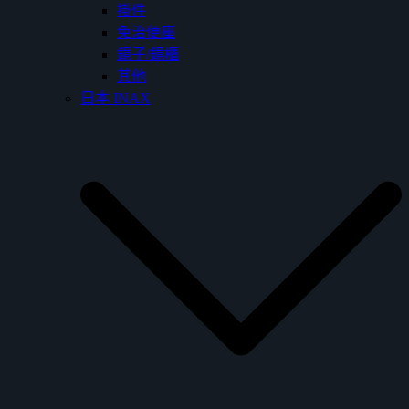
掛件
免治便座
鏡子/鏡櫃
其他
日本 INAX