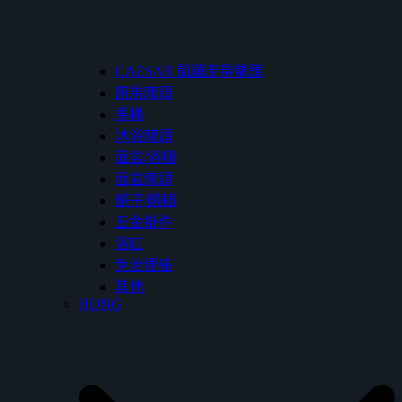
CAESAR 凱薩廚房龍頭
廚房龍頭
馬桶
沐浴龍頭
面盆/浴櫃
面盆龍頭
鏡子/鏡櫃
五金掛件
浴缸
免治便座
其他
HONG