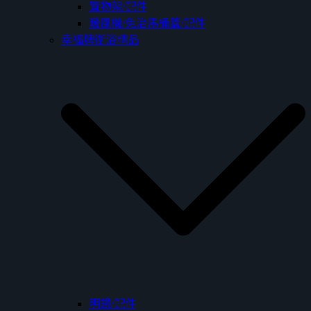
置物架/配件
暖風機/免治馬桶蓋/配件
幸福牌衛浴精品
明鏡/配件