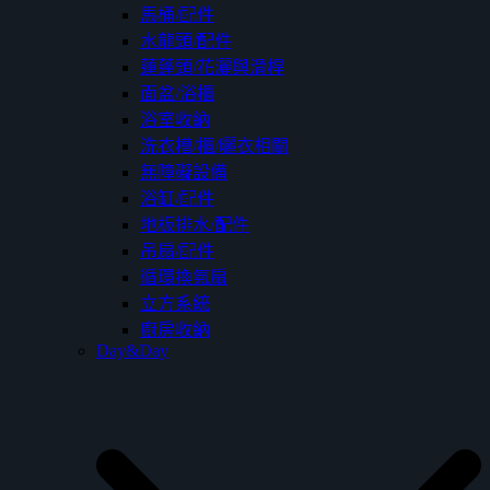
馬桶/配件
水龍頭/配件
蓮蓬頭/花灑與滑桿
面盆/浴櫃
浴室收納
洗衣槽/櫃/曬衣相關
無障礙設備
浴缸/配件
地板排水/配件
吊扇/配件
循環換氣扇
立方系統
廚房收納
Day&Day