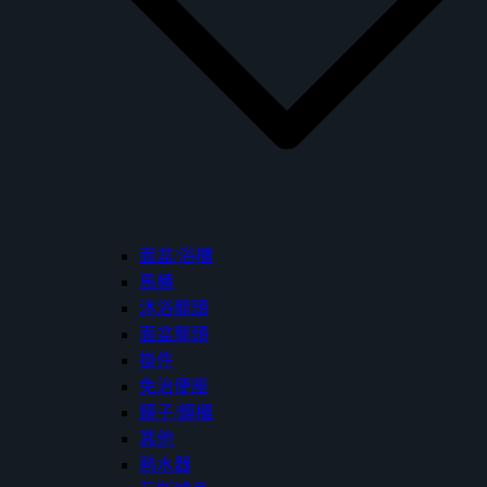
面盆/浴櫃
馬桶
沐浴龍頭
面盆龍頭
掛件
免治便座
鏡子/鏡櫃
其他
熱水器