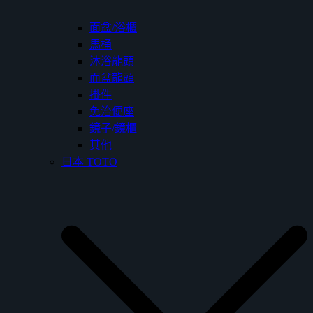
面盆/浴櫃
馬桶
沐浴龍頭
面盆龍頭
掛件
免治便座
鏡子/鏡櫃
其他
日本 TOTO