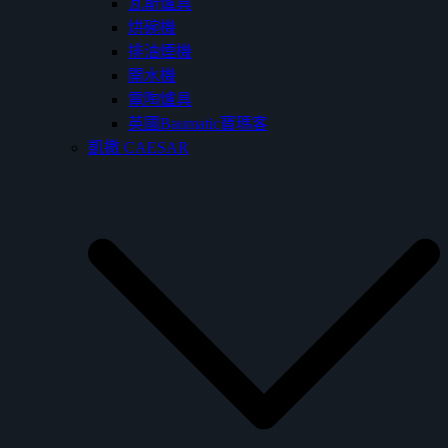
瓦斯爐具
烘碗機
排油煙機
開水機
電陶爐具
英國Baumatic寶瑪客
凱撒 CAESAR