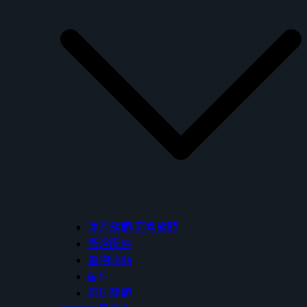
沐浴龍頭/面盆龍頭
衛浴配件
置物收納
配件
廚房龍頭