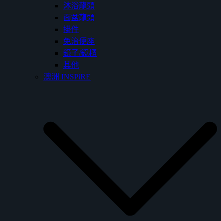
沐浴龍頭
面盆龍頭
掛件
免治便座
鏡子/鏡櫃
其他
澳洲 INSPiRE