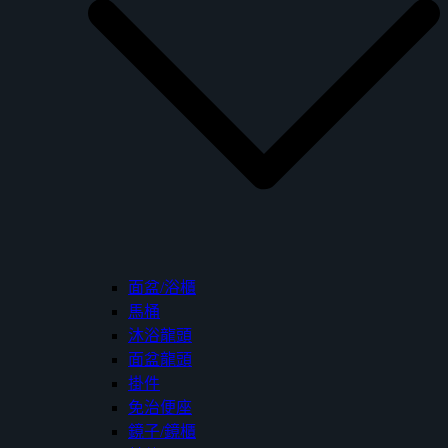
面盆/浴櫃
馬桶
沐浴龍頭
面盆龍頭
掛件
免治便座
鏡子/鏡櫃