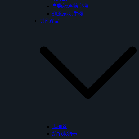
自動龍頭/給皂機
通風扇/烘手機
其他產品
馬桶蓋
給排水銅器