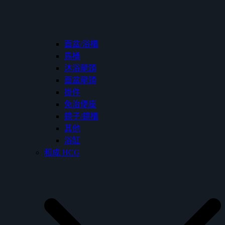
面盆/浴櫃
馬桶
沐浴龍頭
面盆龍頭
掛件
免治便座
鏡子/鏡櫃
其他
浴缸
和成 HCG