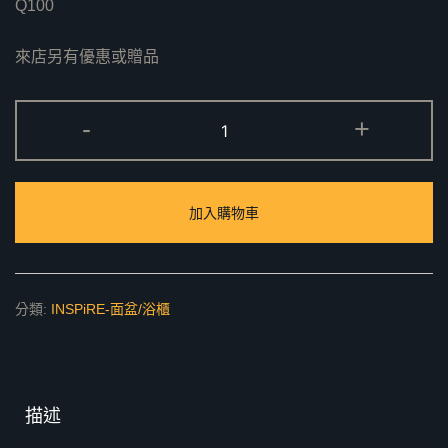
Q100
來店另有優惠或贈品
Q100
-
+
面
盆
數
加入購物車
量
分類:
INSPiRE-面盆/浴櫃
描述