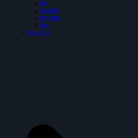
掛件
免治便座
鏡子/鏡櫃
其他
日本 INAX