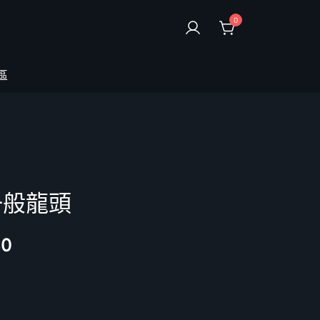
0
區
S一般龍頭
40