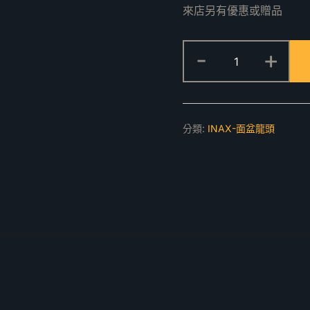
來店另有優惠或贈品
SFV-
-
+
302S
一
般
龍
分類:
INAX-面盆龍頭
頭
數
量