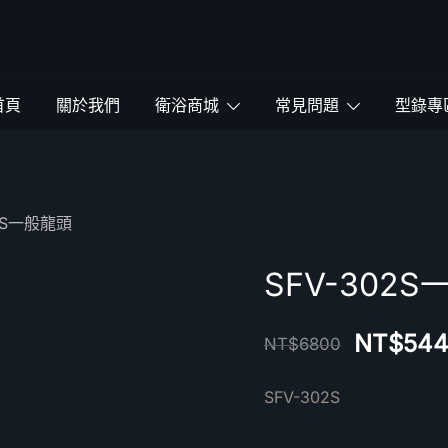
鴻暻衛浴
首頁
關於我們
衛浴商城
常見問題
型錄專
02S一般龍頭
SFV-302
NT$
54
NT$
6800
SFV-302S