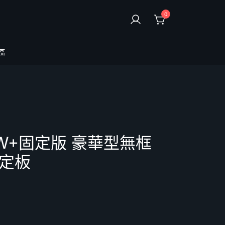
0
區
3W+固定版 豪華型無框
定板