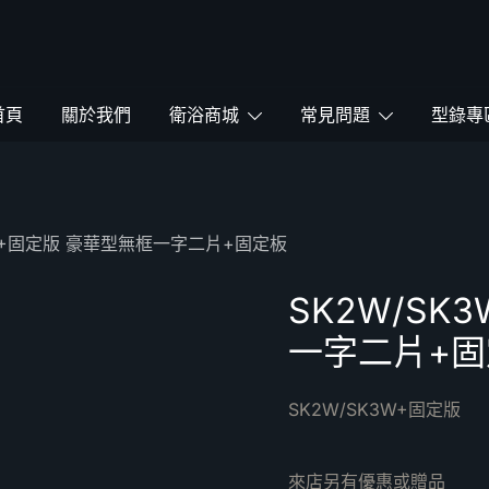
鴻暻衛浴
首頁
關於我們
衛浴商城
常見問題
型錄專
3W+固定版 豪華型無框一字二片+固定板
SK2W/SK
一字二片+固
SK2W/SK3W+固定版
來店另有優惠或贈品