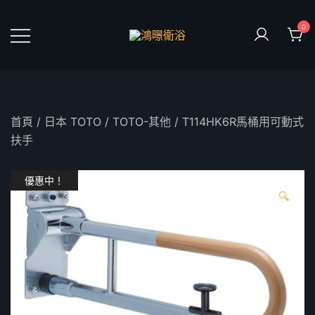
Skip
to
0
content
鴻暻衛浴
首頁
/
日本 TOTO
/
TOTO-其他
/ T114HK6R馬桶用可動式
扶手
優惠中！
🔍