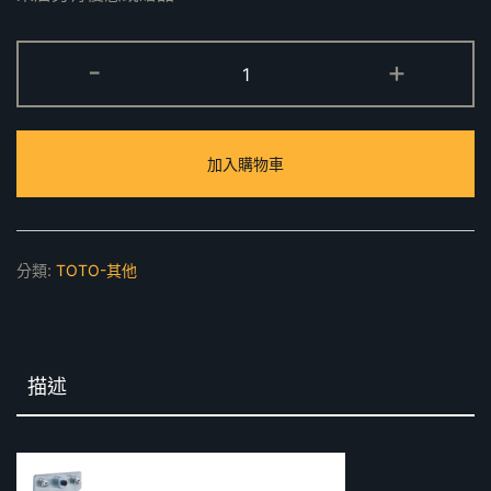
T114HK6R
-
+
馬
桶
用
加入購物車
可
動
式
扶
分類:
TOTO-其他
手
數
量
描述