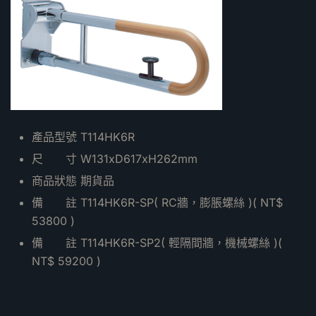
產品型號 T114HK6R
尺 寸 W131xD617xH262mm
商品狀態 期貨品
備 註 T114HK6R-SP( RC牆，膨脹螺絲 )( NT$
53800 )
備 註 T114HK6R-SP2( 輕隔間牆，機械螺絲 )(
NT$ 59200 )