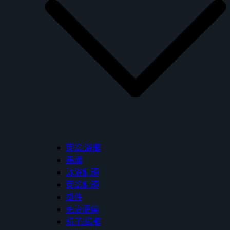
面盆/浴櫃
馬桶
沐浴龍頭
面盆龍頭
掛件
免治便座
鏡子/鏡櫃