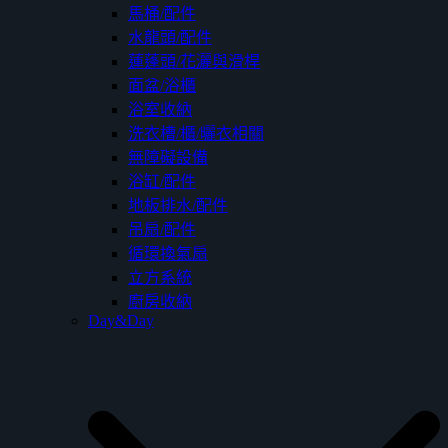
馬桶/配件
水龍頭/配件
蓮蓬頭/花灑與滑桿
面盆/浴櫃
浴室收納
洗衣槽/櫃/曬衣相關
無障礙設備
浴缸/配件
地板排水/配件
吊扇/配件
循環換氣扇
立方系統
廚房收納
Day&Day