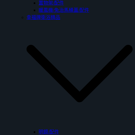
置物架/配件
暖風機/免治馬桶蓋/配件
幸福牌衛浴精品
明鏡/配件