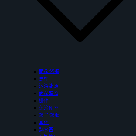
面盆/浴櫃
馬桶
沐浴龍頭
面盆龍頭
掛件
免治便座
鏡子/鏡櫃
其他
熱水器