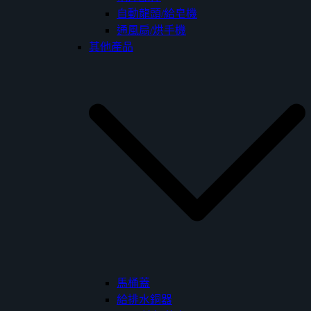
自動龍頭/給皂機
通風扇/烘手機
其他產品
馬桶蓋
給排水銅器