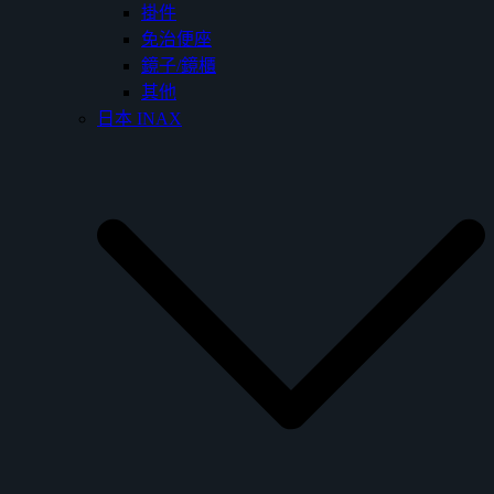
掛件
免治便座
鏡子/鏡櫃
其他
日本 INAX