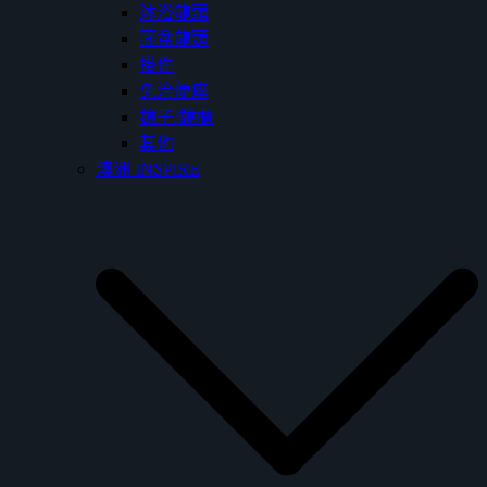
沐浴龍頭
面盆龍頭
掛件
免治便座
鏡子/鏡櫃
其他
澳洲 INSPiRE