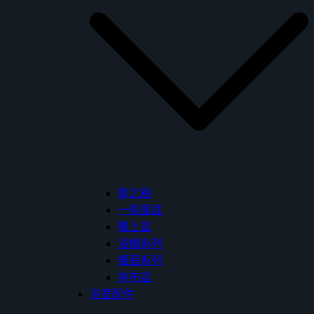
御之釉
一般面盆
檯上盆
浴櫃系列
檯面系列
拖布盆
浴室配件