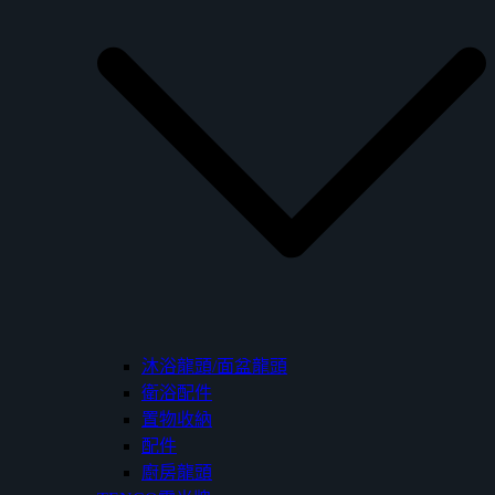
沐浴龍頭/面盆龍頭
衛浴配件
置物收納
配件
廚房龍頭