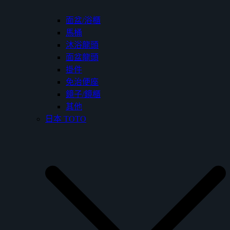
面盆/浴櫃
馬桶
沐浴龍頭
面盆龍頭
掛件
免治便座
鏡子/鏡櫃
其他
日本 TOTO