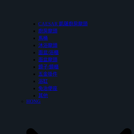
CAESAR 凱薩廚房龍頭
廚房龍頭
馬桶
沐浴龍頭
面盆/浴櫃
面盆龍頭
鏡子/鏡櫃
五金掛件
浴缸
免治便座
其他
HONG