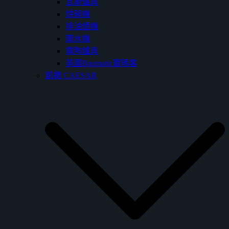
瓦斯爐具
烘碗機
排油煙機
開水機
電陶爐具
英國Baumatic寶瑪客
凱撒 CAESAR