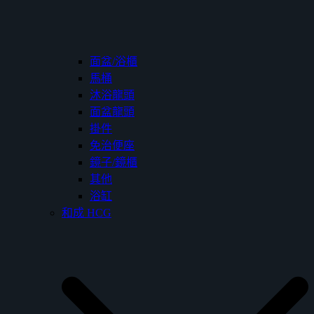
面盆/浴櫃
馬桶
沐浴龍頭
面盆龍頭
掛件
免治便座
鏡子/鏡櫃
其他
浴缸
和成 HCG