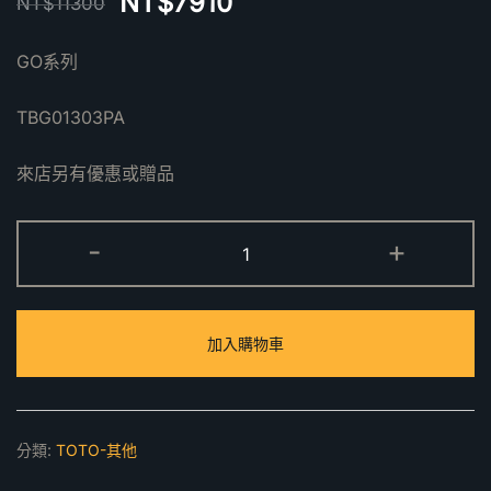
NT$
7910
NT$
11300
GO系列
TBG01303PA
來店另有優惠或贈品
TBG01303PA
-
+
GO
開
關
加入購物車
閥
(單
切)
數
分類:
TOTO-其他
量