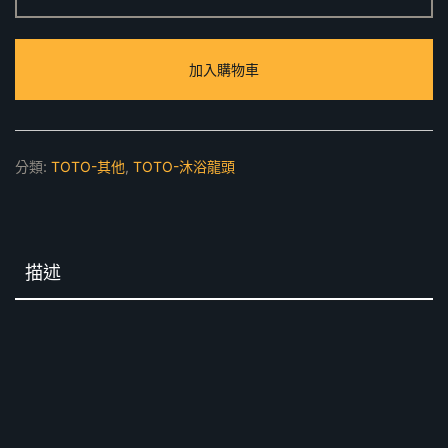
出
水
加入購物車
口
數
量
分類:
TOTO-其他
,
TOTO-沐浴龍頭
描述