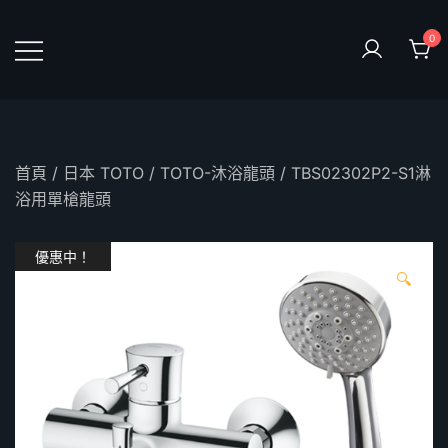
Skip
to
0
content
鴻暻衛浴
首頁
/
日本 TOTO
/
TOTO-沐浴龍頭
/ TBS02302P2-S1淋
浴用單槍龍頭
優惠中！
🔍