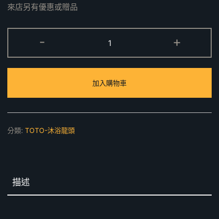
來店另有優惠或贈品
TBS02302P2-
-
+
S1
淋
浴
加入購物車
用
單
槍
龍
分類:
TOTO-沐浴龍頭
頭
數
量
描述