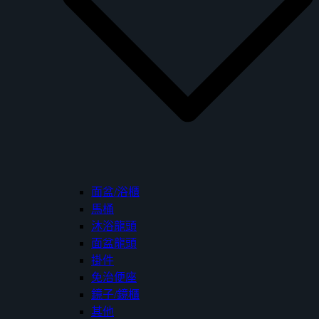
面盆/浴櫃
馬桶
沐浴龍頭
面盆龍頭
掛件
免治便座
鏡子/鏡櫃
其他