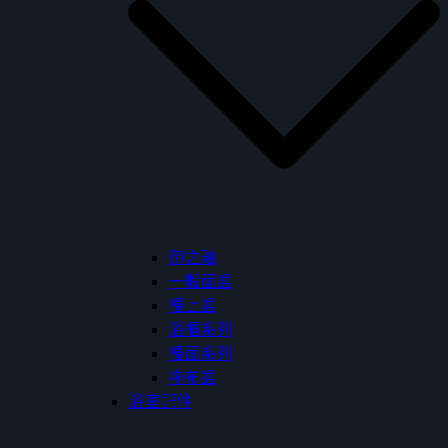
御之釉
一般面盆
檯上盆
浴櫃系列
檯面系列
拖布盆
浴室配件