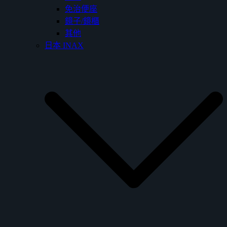
免治便座
鏡子/鏡櫃
其他
日本 INAX