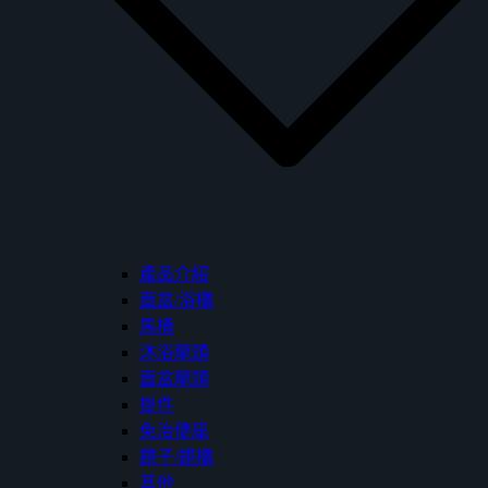
產品介紹
面盆/浴櫃
馬桶
沐浴龍頭
面盆龍頭
掛件
免治便座
鏡子/鏡櫃
其他