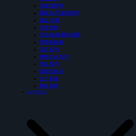
水龍頭/配件
蓮蓬頭/花灑與滑桿
面盆/浴櫃
浴室收納
洗衣槽/櫃/曬衣相關
無障礙設備
浴缸/配件
地板排水/配件
吊扇/配件
循環換氣扇
立方系統
廚房收納
Day&Day