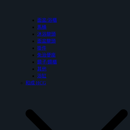
面盆/浴櫃
馬桶
沐浴龍頭
面盆龍頭
掛件
免治便座
鏡子/鏡櫃
其他
浴缸
和成 HCG