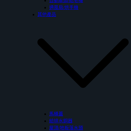
自動龍頭/給皂機
通風扇/烘手機
其他產品
馬桶蓋
給排水銅器
屋頂/地板落水頭