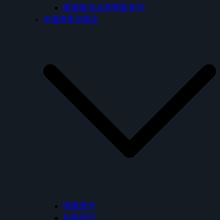
暖風機/免治馬桶蓋/配件
幸福牌衛浴精品
明鏡/配件
馬桶/配件