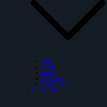
御之釉
坐式馬桶
蹲式馬桶
潔淨電腦馬桶
潔淨電腦馬桶座
浴缸設備&淋浴柱