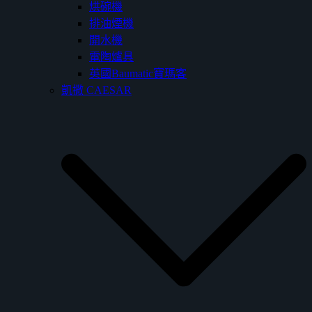
烘碗機
排油煙機
開水機
電陶爐具
英國Baumatic寶瑪客
凱撒 CAESAR