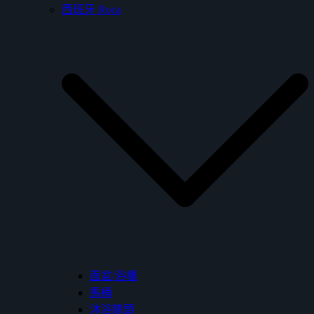
西班牙 Roca
面盆/浴櫃
馬桶
沐浴龍頭