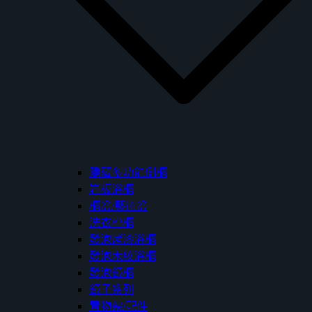
隱藏多功能側櫃
岩板浴櫃
櫃盆/藝術盆
洗衣槽櫃
發泡烤漆浴櫃
發泡木紋浴櫃
發泡鏡櫃
鏡子系列
置物架/配件