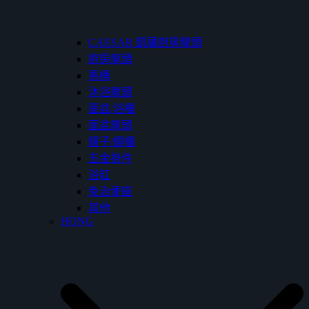
CAESAR 凱薩廚房龍頭
廚房龍頭
馬桶
沐浴龍頭
面盆/浴櫃
面盆龍頭
鏡子/鏡櫃
五金掛件
浴缸
免治便座
其他
HONG