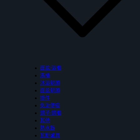
面盆/浴櫃
馬桶
沐浴龍頭
面盆龍頭
掛件
免治便座
鏡子/鏡櫃
其他
熱水器
瓦斯爐具