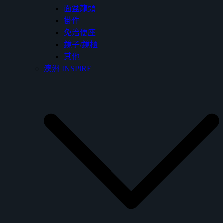
面盆龍頭
掛件
免治便座
鏡子/鏡櫃
其他
澳洲 INSPiRE