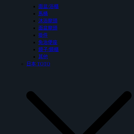
面盆/浴櫃
馬桶
沐浴龍頭
面盆龍頭
掛件
免治便座
鏡子/鏡櫃
其他
日本 TOTO