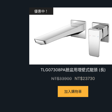
優惠中！
TLG07308PA臉盆用埋壁式龍頭 (長)
NT$
33900
NT$
23730
加入購物車