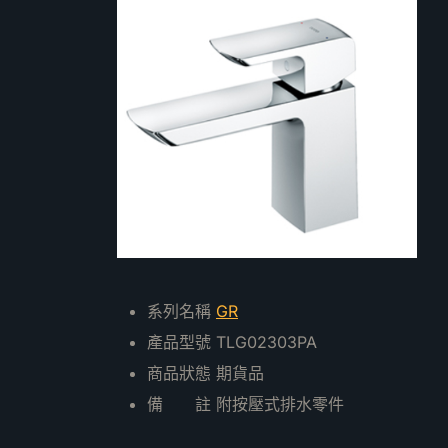
系列名稱
GR
產品型號 TLG02303PA
商品狀態 期貨品
備 註 附按壓式排水零件