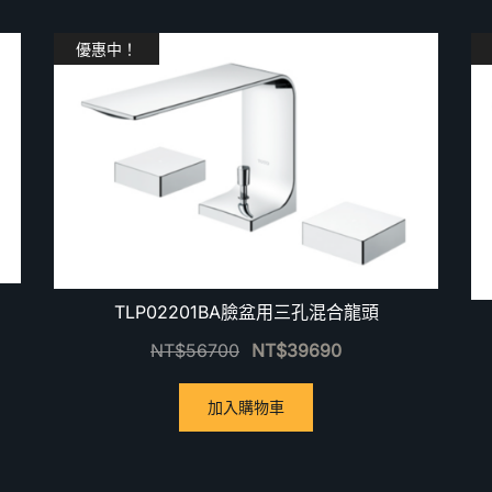
優惠中！
TLP02201BA臉盆用三孔混合龍頭
NT$
56700
NT$
39690
加入購物車