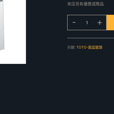
來店另有優惠或贈品
TLG02303PA
-
+
臉
盆
用
單
分類:
TOTO-面盆龍頭
槍
龍
頭
(短)
數
量