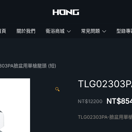
鴻暻衛浴
首頁
關於我們
衛浴商城
常見問題
型錄專
2303PA臉盆用單槍龍頭 (短)
TLG0230
🔍
NT$
85
NT$
12200
TLG02303PA-臉盆用單槍