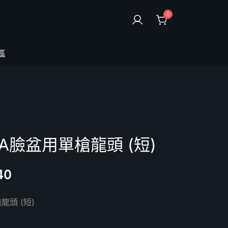
0
區
3PA臉盆用單槍龍頭 (短)
40
龍頭 (短)