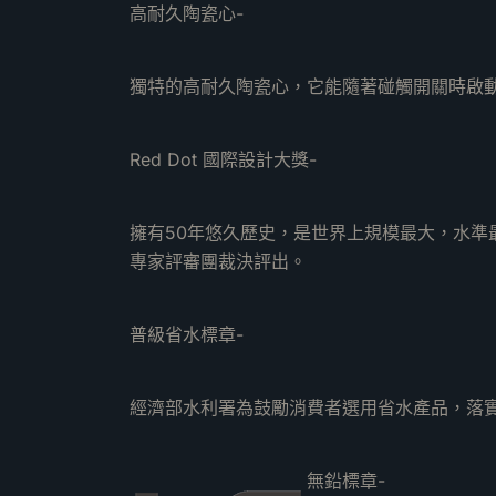
高耐久陶瓷心-
獨特的高耐久陶瓷心，它能隨著碰觸開關時啟
Red Dot 國際設計大獎-
擁有50年悠久歷史，是世界上規模最大，水
專家評審團裁決評出。
普級省水標章-
經濟部水利署為鼓勵消費者選用省水產品，落
無鉛標章-