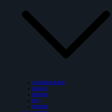
沐浴龍頭/面盆龍頭
衛浴配件
置物收納
配件
廚房龍頭