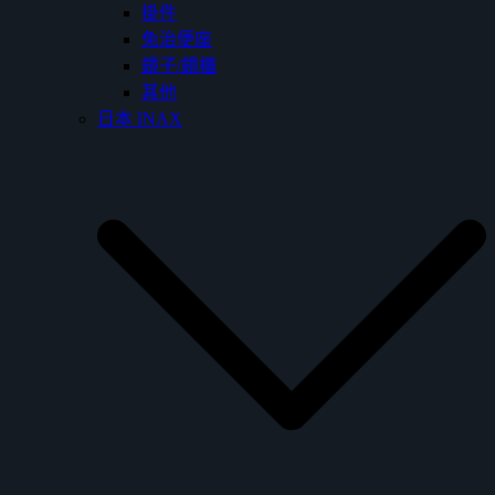
掛件
免治便座
鏡子/鏡櫃
其他
日本 INAX