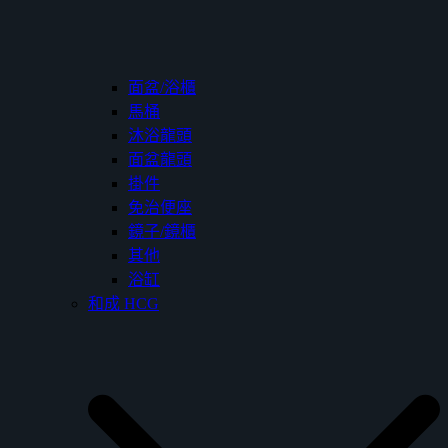
面盆/浴櫃
馬桶
沐浴龍頭
面盆龍頭
掛件
免治便座
鏡子/鏡櫃
其他
浴缸
和成 HCG