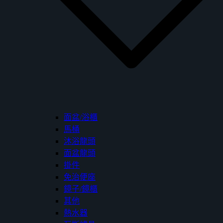
面盆/浴櫃
馬桶
沐浴龍頭
面盆龍頭
掛件
免治便座
鏡子/鏡櫃
其他
熱水器