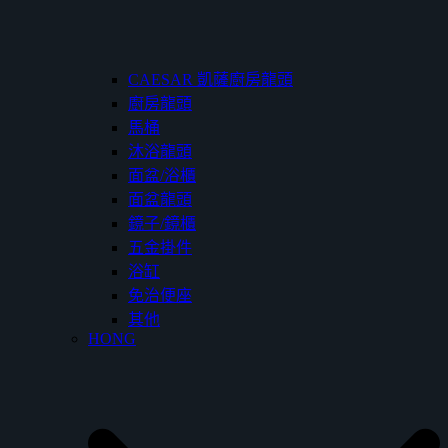
CAESAR 凱薩廚房龍頭
廚房龍頭
馬桶
沐浴龍頭
面盆/浴櫃
面盆龍頭
鏡子/鏡櫃
五金掛件
浴缸
免治便座
其他
HONG