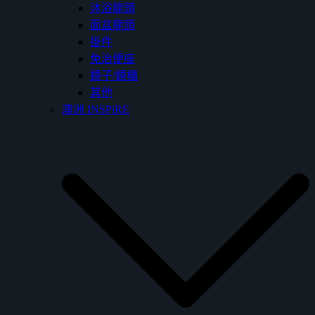
沐浴龍頭
面盆龍頭
掛件
免治便座
鏡子/鏡櫃
其他
澳洲 INSPiRE