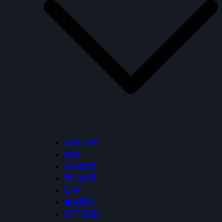
面盆/浴櫃
馬桶
沐浴龍頭
面盆龍頭
掛件
免治便座
鏡子/鏡櫃