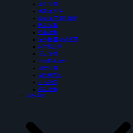
馬桶/配件
水龍頭/配件
蓮蓬頭/花灑與滑桿
面盆/浴櫃
浴室收納
洗衣槽/櫃/曬衣相關
無障礙設備
浴缸/配件
地板排水/配件
吊扇/配件
循環換氣扇
立方系統
廚房收納
Day&Day