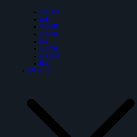
面盆/浴櫃
馬桶
沐浴龍頭
面盆龍頭
掛件
免治便座
鏡子/鏡櫃
其他
日本 TOTO