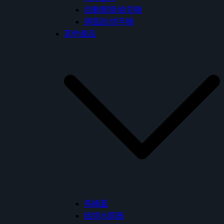
自動龍頭/給皂機
通風扇/烘手機
其他產品
馬桶蓋
給排水銅器