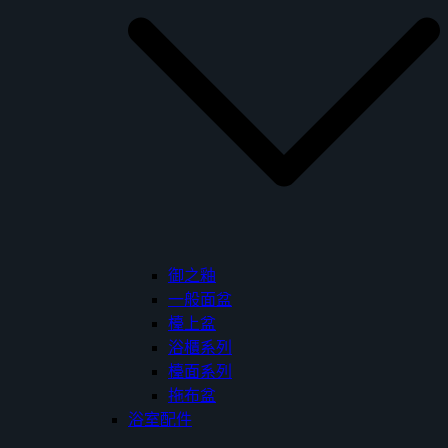
御之釉
一般面盆
檯上盆
浴櫃系列
檯面系列
拖布盆
浴室配件