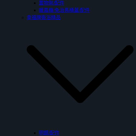
置物架/配件
暖風機/免治馬桶蓋/配件
幸福牌衛浴精品
明鏡/配件