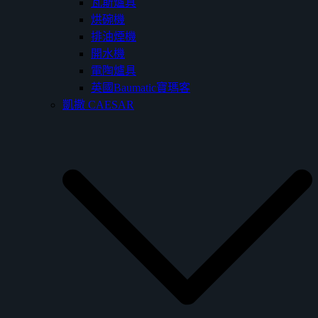
瓦斯爐具
烘碗機
排油煙機
開水機
電陶爐具
英國Baumatic寶瑪客
凱撒 CAESAR