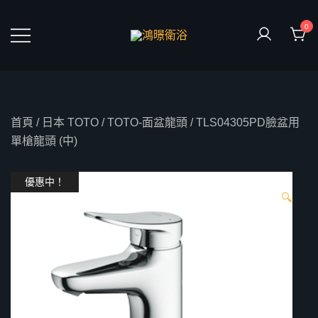
Skip
to
0
content
鴻暻衛浴
首頁
/
日本 TOTO
/
TOTO-面盆龍頭
/ TLS04305PD臉盆用
單槍龍頭 (中)
優惠中！
🔍