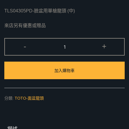
TLS04305PD-臉盆用單槍龍頭 (中)
來店另有優惠或贈品
TLS04305PD
-
+
臉
盆
用
加入購物車
單
槍
龍
頭
分類:
TOTO-面盆龍頭
(中)
數
量
描述