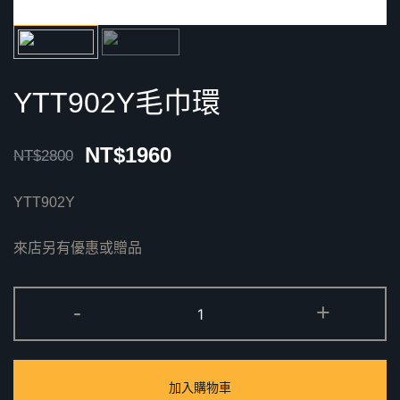
YTT902Y毛巾環
NT$
1960
NT$
2800
YTT902Y
來店另有優惠或贈品
YTT902Y
-
+
毛
巾
環
加入購物車
數