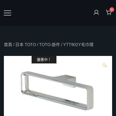
Skip
to
0
content
鴻暻衛浴
首頁
/
日本 TOTO
/
TOTO-掛件
/ YTT902Y毛巾環
優惠中！
🔍